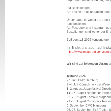
Lager oder auf Messen eingelöst
Für Bestellungen:
Am besten Email an
racing.raine
Unser Lager ist weiter gut gefüllt
nachbestellen.
Auf Facebook und Instagram gebe
Bestellungen sind weiter per Ema
Seit dem 1.8.2025 konzentrieren
Ihr findet uns auch auf Ins
https://www.instagram.com/comi
Wir sind auf folgenden Veranst
Termine 2026
27. Juni CMC Hamburg
3.-4. Juli Klönschnack bei Waue
1.-2. August Japanfestival Dresd
14.-16. August Nipponcon Brem
22.-23. August Contaku Magdeb
29.-30. August Comicpark Rosto
5. September CMC Hamburg
26.-27. September Scifi Treffen 