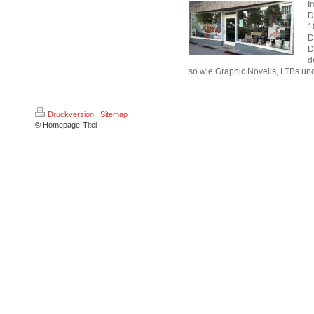
I
D
1
D
D
d
so wie Graphic Novells, LTBs und
Druckversion
|
Sitemap
© Homepage-Titel